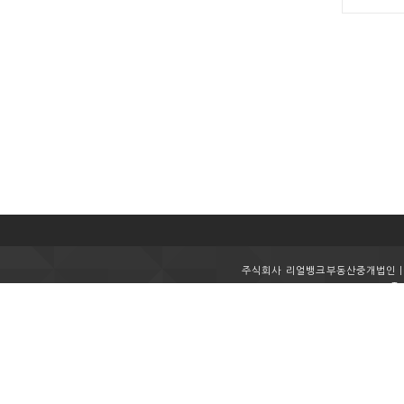
주식회사 리얼뱅크부동산중개법인ㅣ사
Te