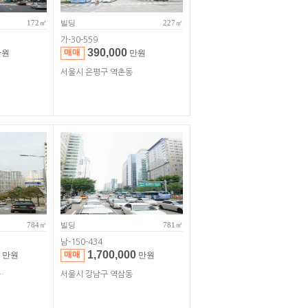
172㎡
빌딩
227㎡
가-30-559
390,000
매매
원
만원
서울시 은평구 역촌동
784㎡
빌딩
781㎡
남-150-434
1,700,000
매매
만원
만원
 진건읍 용정리
서울시 강남구 역삼동