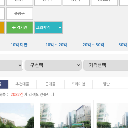
중랑구
경기권
10억 미만
10억 ~ 20억
20억 ~ 50억
50억
물
추천매물
급매물
프리미엄
일반
록 :
2082건
이 검색되었습니다.