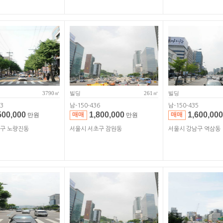
3790㎡
빌딩
261㎡
빌딩
3
남-150-436
남-150-435
500,000
1,800,000
1,600,000
매매
매매
만원
만원
작구 노량진동
서울시 서초구 잠원동
서울시 강남구 역삼동