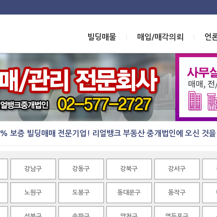
빌딩매물
매입/매각의뢰
언
|
|
0% 보증 빌딩매매 전문기업! 리얼뱅크 부동산 중개법인에 오신 것을
강남구
강동구
강북구
강서구
노원구
도봉구
동대문구
동작구
성북구
송파구
양천구
영등포구