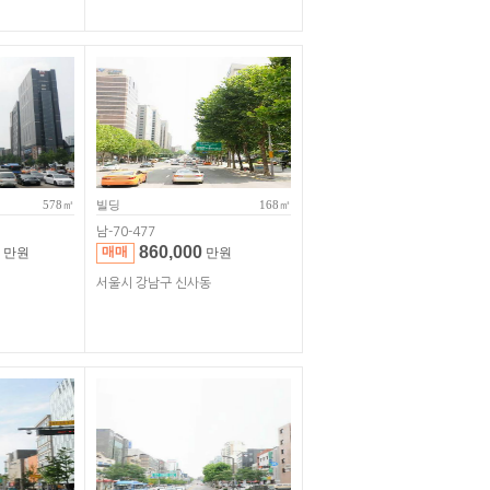
578㎡
빌딩
168㎡
남-70-477
860,000
매매
만원
만원
서울시 강남구 신사동