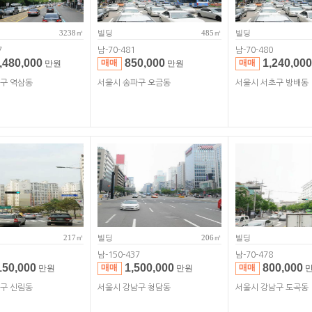
3238㎡
빌딩
485㎡
빌딩
7
남-70-481
남-70-480
,480,000
850,000
1,240,000
매매
매매
만원
만원
남구 역삼동
서울시 송파구 오금동
서울시 서초구 방배동
217㎡
빌딩
206㎡
빌딩
남-150-437
남-70-478
150,000
1,500,000
800,000
매매
매매
만원
만원
만
악구 신림동
서울시 강남구 청담동
서울시 강남구 도곡동