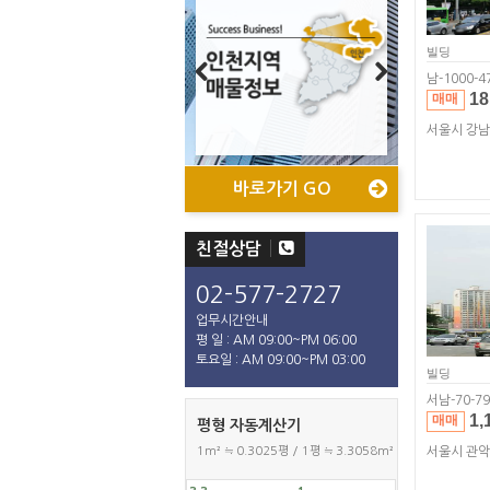
빌딩
남-1000-4
18
Previous
Next
매매
서울시 강
바로가기 GO
바로가기 GO
바로가기 GO
바로가기 GO
친절상담
02-577-2727
업무시간안내
평 일 : AM 09:00~PM 06:00
토요일 : AM 09:00~PM 03:00
빌딩
서남-70-79
1,
매매
평형 자동계산기
1m² ≒ 0.3025평 / 1평 ≒ 3.3058m²
서울시 관