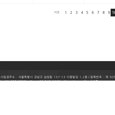
1
2
3
4
5
6
7
8
9
1
이전
업장주소 : 서울특별시 강남구 삼성동 157-13 다형빌딩 1,2층ㅣ
등록번호 : 제 92
realbank1@naver.co
l : 02-577-2727
Fax : 02-545-8665
E-mail :
Copyright (c) 2015
REALBANK
All rights reserved.