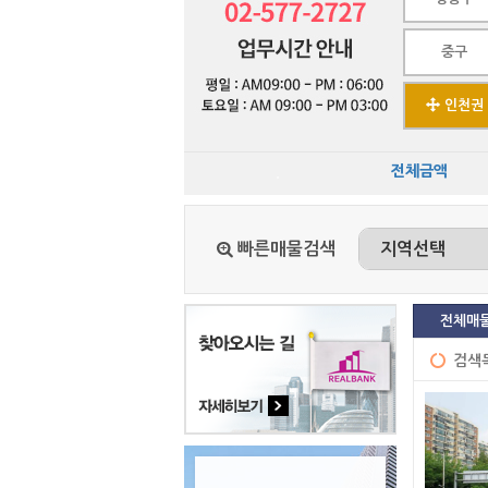
중구
인천권
.
전체금액
빠른매물검색
전체매
검색목