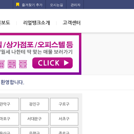
즐겨찾기 추가
오시는길
관리자
론보도
리얼뱅크소개
고객센터
|
|
 환영합니다.
관악구
광진구
구로구
마포구
서대문구
서초구
용산구
은평구
종로구