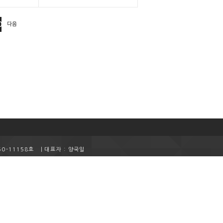
0
다음
50-11158호
ㅣ
대표자 : 양국일
m