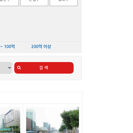
 ~ 100억
200억 이상
검 색