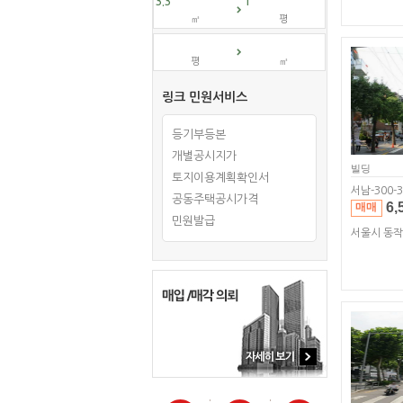
㎡
평
평
㎡
링크 민원서비스
등기부등본
개별공시지가
빌딩
토지이용계획확인서
서남-300-3
공동주택공시가격
6,
매매
민원발급
서울시 동