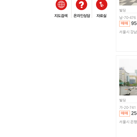
빌딩
남-70-476
95
매매
서울시 강
빌딩
가-20-741
25
매매
서울시 은