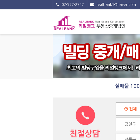
02-577-2727
realbank1@naver.com
실매물 10
전체
금천구
성동구