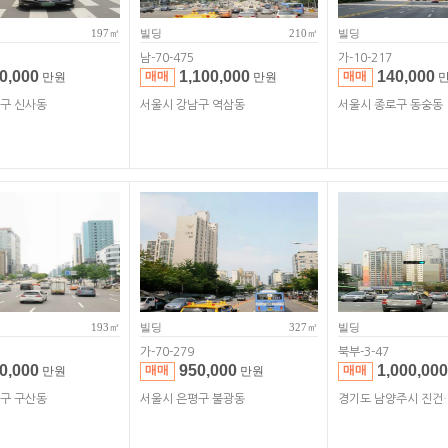
197㎡
빌딩
210㎡
빌딩
남-70-475
가-10-217
0,000
1,100,000
140,000
매매
매매
만원
만원
만
남구 신사동
서울시 강남구 역삼동
서울시 종로구 동숭동
193㎡
빌딩
327㎡
빌딩
가-70-279
북부-3-47
0,000
950,000
1,000,000
매매
매매
만원
만원
평구 구산동
서울시 은평구 불광동
경기도 남양주시