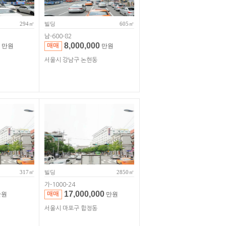
294㎡
빌딩
605㎡
남-600-82
8,000,000
매매
만원
만원
서울시 강남구 논현동
317㎡
빌딩
2850㎡
가-1000-24
17,000,000
매매
원
만원
서울시 마포구 합정동