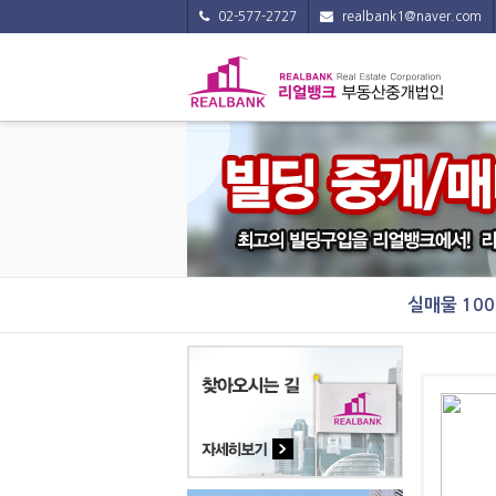
02-577-2727
realbank1@naver.com
실매물 10