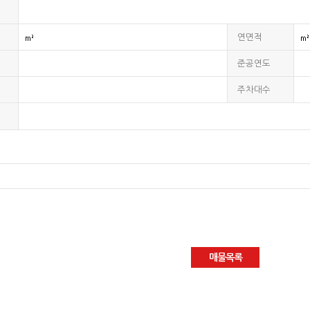
연면적
준공연도
주차대수
매물목록