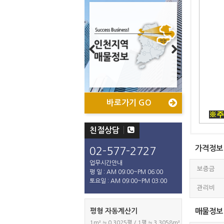
Previous
Next
바로가기 GO
바로가기 GO
바로가기 GO
바로가기 GO
※주
친절상담
가격정보
02-577-2727
업무시간안내
보증금
평 일 : AM 09:00~PM 06:00
토요일 : AM 09:00~PM 03:00
관리비
평형 자동계산기
매물정보
1m² ≒ 0.3025평 / 1평 ≒ 3.3058m²