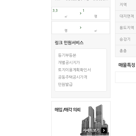
지역
대지면적
㎡
평
용도지역
평
㎡
승강기
링크 민원서비스
총층
등기부등본
개별공시지가
매물특징
토지이용계획확인서
공동주택공시가격
민원발급