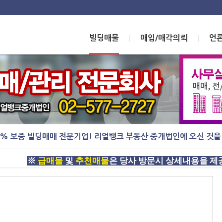
빌딩매물
매입/매각의뢰
언
|
|
0% 보증 빌딩매매 전문기업! 리얼뱅크 부동산 중개법인에 오신 것을
※
급매물
및
추천매물
은 당사 방문시 상세내용을 제