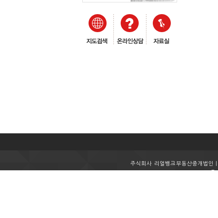
주식회사 리얼뱅크부동산중개법인ㅣ사
Te