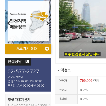
Previous
Next
바로가기 GO
바로가기 GO
바로가기 GO
바로가기 GO
※주변경관사진입니다.
친절상담
가격정보
02-577-2727
업무시간안내
700,000
매매가
만원
평 일 : AM 09:00~PM 06:00
토요일 : AM 09:00~PM 03:00
보증금
0
만원
관리비
0
만원
평형 자동계산기
1m² ≒ 0.3025평 / 1평 ≒ 3.3058m²