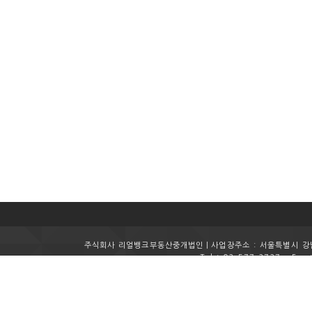
주식회사 리얼뱅크부동산중개법인ㅣ사업장주소 : 서울특별시 강남구
Tel : 02-577-2727
Fax 
Copyright (c