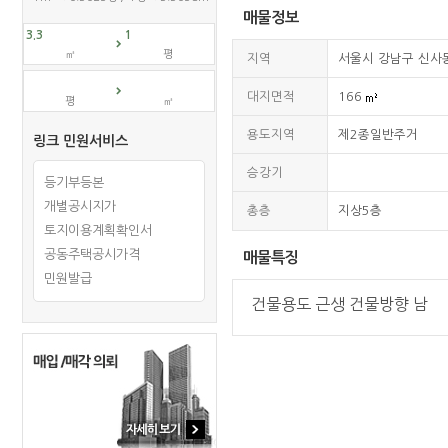
매물정보
㎡
평
지역
서울시 강남구 신
대지면적
166
평
㎡
용도지역
제2종일반주거
링크 민원서비스
승강기
등기부등본
개별공시지가
총층
지상5층
토지이용계획확인서
공동주택공시가격
매물특징
민원발급
건물용도 근생 건물방향 남