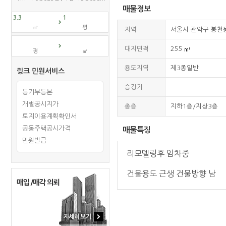
매물정보
㎡
평
지역
서울시 관악구 봉
대지면적
255
평
㎡
용도지역
제3종일반
링크 민원서비스
승강기
등기부등본
개별공시지가
총층
지하1층/지상3층
토지이용계획확인서
공동주택공시가격
매물특징
민원발급
리모델링후 임차중
건물용도 근생 건물방향 남