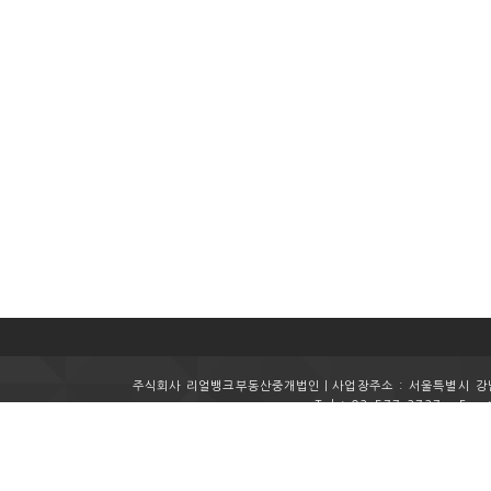
주식회사 리얼뱅크부동산중개법인ㅣ사업장주소 : 서울특별시 강남구
Tel : 02-577-2727
Fax 
Copyright (c