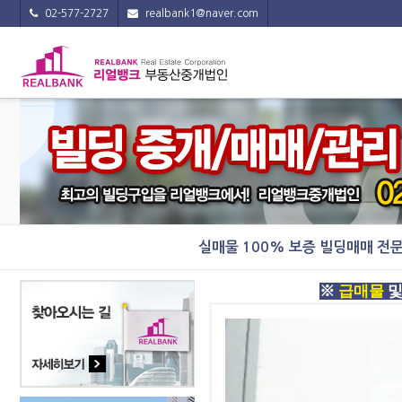
02-577-2727
realbank1@naver.com
실매물 100% 보증 빌딩매매 전
※
급매물