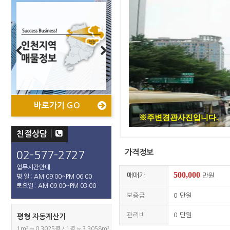
Previous
Next
바로가기 GO
바로가기 GO
바로가기 GO
바로가기 GO
※주변경관사진입니다.
친절상담
가격정보
02-577-2727
업무시간안내
500,000
매매가
만원
평 일 : AM 09:00~PM 06:00
토요일 : AM 09:00~PM 03:00
보증금
0
만원
관리비
0
만원
평형 자동계산기
1m² ≒ 0.3025평 / 1평 ≒ 3.3058m²