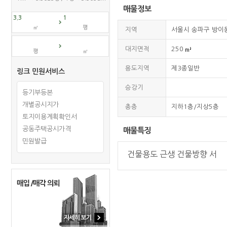
매물정보
㎡
평
지역
서울시 송파구 방
대지면적
250
평
㎡
용도지역
제3종일반
링크 민원서비스
승강기
등기부등본
개별공시지가
총층
지하1층/지상5층
토지이용계획확인서
공동주택공시가격
매물특징
민원발급
건물용도 근생 건물방향 서