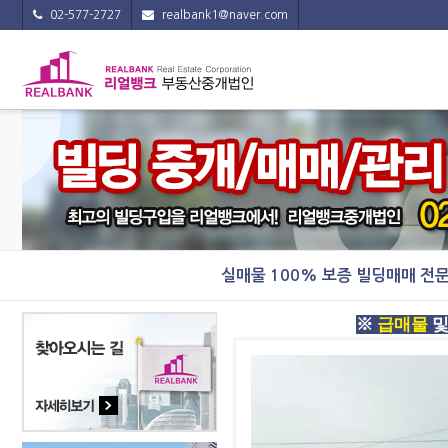
02-577-2727
realbank1@naver.com
실매물 100% 보증 빌딩매매 전
※
급매물