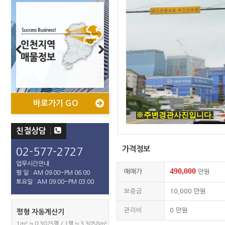
Previous
Next
바로가기 GO
바로가기 GO
바로가기 GO
바로가기 GO
※주변경관사진입니다.
친절상담
가격정보
02-577-2727
업무시간안내
490,000
매매가
만원
평 일 : AM 09:00~PM 06:00
토요일 : AM 09:00~PM 03:00
보증금
10,000
만원
관리비
0
만원
평형 자동계산기
1m² ≒ 0.3025평 / 1평 ≒ 3.3058m²