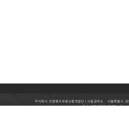
주식회사 리얼뱅크부동산중개법인ㅣ사업장주소 : 서울특별시 강남구
Tel : 02-577-2727
Fax 
Copyright (c